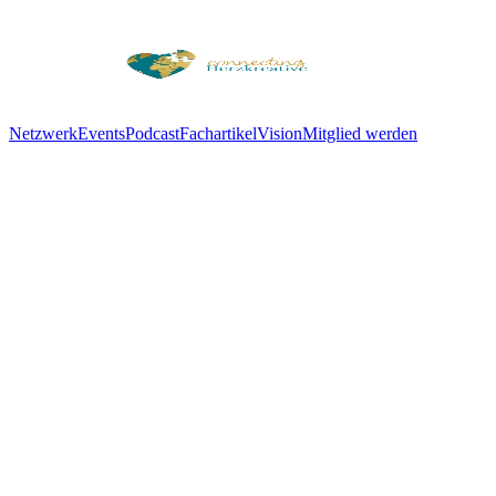
Netzwerk
Events
Podcast
Fachartikel
Vision
Mitglied werden
Vision · Worum es uns geht